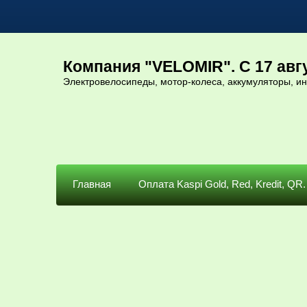
Компания "VELOMIR". С 17 авгу
Электровелосипеды, мотор-колеса, аккумуляторы, и
Главная
Оплата Kaspi Gold, Red, Kredit, QR.
Главная
 / 
Аксессуа
На 26"
Каталог
Крылья на Ф
Артикул:
нет
Электровелосипеды
от 250 ватт до 1500
ватт.( ручка