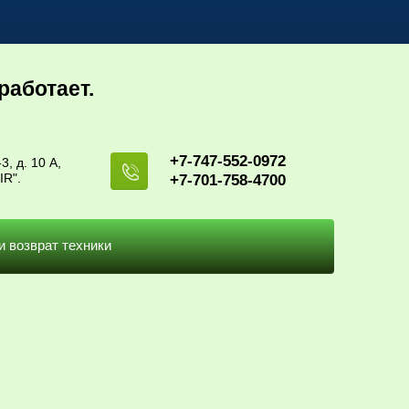
работает.
+7-747-552-0972
3, д. 10 А,
IR".
+7-701-758-4700
и возврат техники
норазмерные. 
змерные.