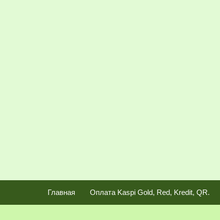
Фотогалерея
Статьи
Презентации и документы
О нас
Доставка и оплата.
Обмен и возврат техники
Новости
Главная
Оплата Kaspi Gold, Red, Kredit, QR.