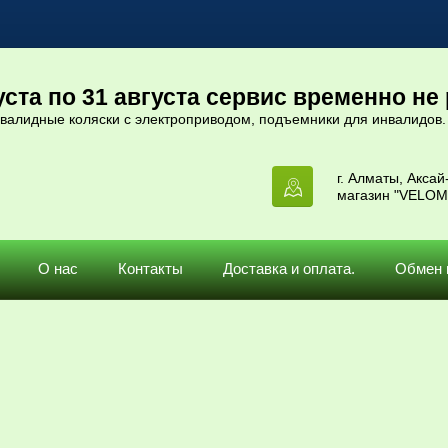
ста по 31 августа сервис временно не 
нвалидные коляски с электроприводом, подъемники для инвалидов.
г. Алматы, Аксай-
магазин "VELOM
О нас
Контакты
Доставка и оплата.
Обмен 
ры, запчасти.
 / Крылья на Фэт байк ( Fat bike), металлические, пол
эт байк ( Fat bike), металлические, полнора
Нет в наличии.