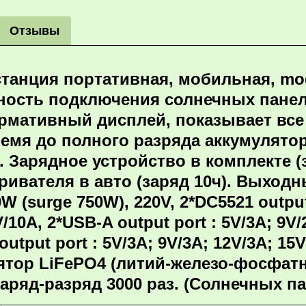
Отзывы
станция портативная, мобильная, m
ость подключения солнечных панелей
рмативный дисплей, показывает все 
емя до полного разряда аккумулятор
. Зарядное устройство в комплекте (
ривателя в авто (заряд 10ч). Выходн
0W (surge 750W), 220V, 2*DC5521 output
V/10A, 2*USB-A output port : 5V/3A; 9V
output port : 5V/3A; 9V/3A; 12V/3A; 15
тор LiFePO4 (литий-железо-фосфатн
аряд-разряд 3000 раз. (Солнечных па