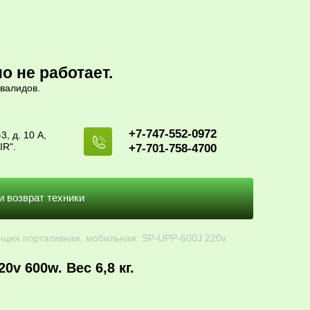
о не работает.
валидов.
+7-747-552-0972
3, д. 10 А,
IR".
+7-701-758-4700
и возврат техники
анция портативная, мобильная: SP-UPP-600J 220v 
v 600w. Вес 6,8 кг.