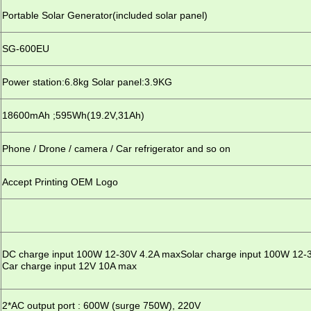
Portable Solar Generator(included solar panel)
SG-600EU
Power station:6.8kg Solar panel:3.9KG
18600mAh ;595Wh(19.2V,31Ah)
Phone / Drone / camera / Car refrigerator and so on
Accept Printing OEM Logo
DC charge input 100W 12-30V 4.2A maxSolar charge input 100W 12-
Car charge input 12V 10A max
2*AC output port : 600W (surge 750W), 220V