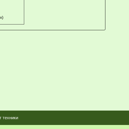
x)
т техники