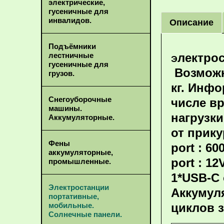
электрические,
гусеничные для
инвалидов.
Описание
Подъёмники
лестничные
лектро
Э
гусеничные для
Возможн
грузов.
кг. Инфо
Снегоуборочные
числе вр
машины.
нагрузки
Аккумуляторные.
от прику
Фены
port : 60
аккумуляторные,
port : 12
промышленные.
1*USB-C 
Электростанции
Аккумуля
портативные,
мобильные.
циклов з
Солнечные панели.