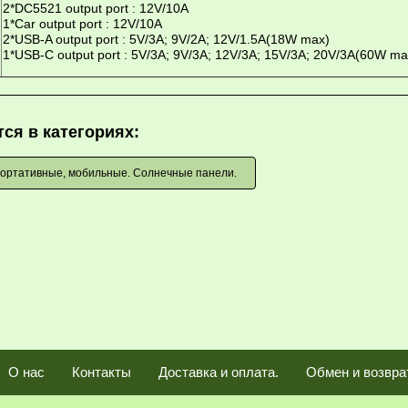
2*DC5521 output port : 12V/10A
1*Car output port : 12V/10A
2*USB-A output port : 5V/3A; 9V/2A; 12V/1.5A(18W max)
1*USB-C output port : 5V/3A; 9V/3A; 12V/3A; 15V/3A; 20V/3A(60W ma
ся в категориях:
ортативные, мобильные. Солнечные панели.
О нас
Контакты
Доставка и оплата.
Обмен и возвра