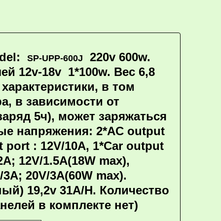
odel:
220v 600w.
SP-UPP-600J
 12v-18v 1*100w. Вес 6,8
характеристики, в том
а, в зависимости от
заряд 5ч), может заряжаться
ые напряжения: 2*AC output
 port : 12V/10A, 1*Car output
/2A; 12V/1.5A(18W max),
V/3A; 20V/3A(60W max).
ый) 19,2v 31A/H. Количество
нелей в комплекте нет)